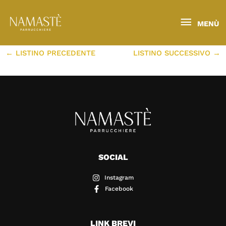
VAI
Navigazione
AL
articoli
Menù
Di
GILDA GHIRARDI
/
07/01/2024
MENÙ
CONTENUTO
←
LISTINO PRECEDENTE
LISTINO SUCCESSIVO
→
SOCIAL
Instagram
Facebook
LINK BREVI