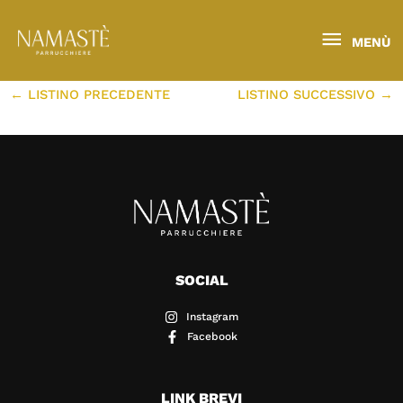
VAI
Navigazione
AL
articoli
Menù
Di
GILDA GHIRARDI
/
12/12/2023
MENÙ
CONTENUTO
←
LISTINO PRECEDENTE
LISTINO SUCCESSIVO
→
SOCIAL
Instagram
Facebook
LINK BREVI