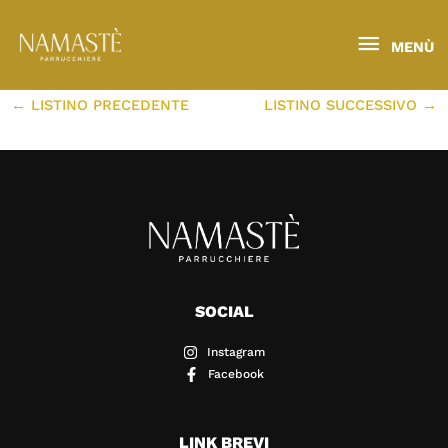
VAI
Navigazione
AL
articoli
Menù
Di
GILDA GHIRARDI
/
07/01/2024
MENÙ
CONTENUTO
←
LISTINO PRECEDENTE
LISTINO SUCCESSIVO
→
SOCIAL
Instagram
Facebook
LINK BREVI